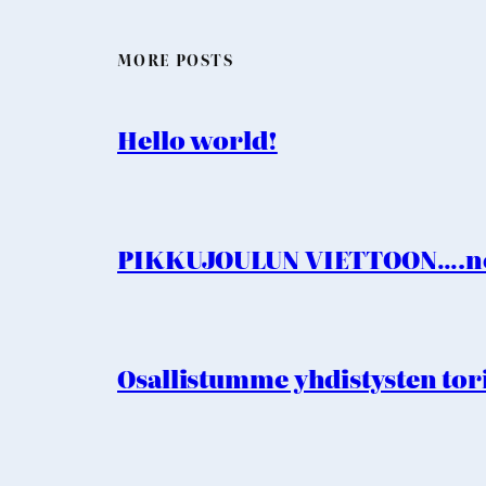
MORE POSTS
Hello world!
PIKKUJOULUN VIETTOON….no
Osallistumme yhdistysten tori