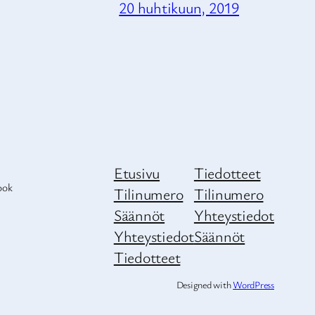
20 huhtikuun, 2019
Etusivu
Tiedotteet
ook
Tilinumero
Tilinumero
Säännöt
Yhteystiedot
Yhteystiedot
Säännöt
Tiedotteet
Designed with
WordPress