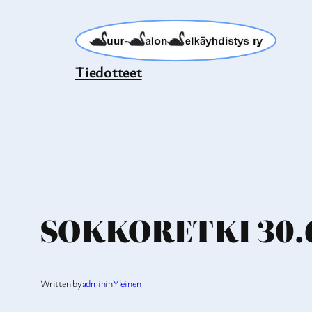
Siirry
sisältöön
Tiedotteet
SOKKORETKI 30.6
Written by
admin
in
Yleinen