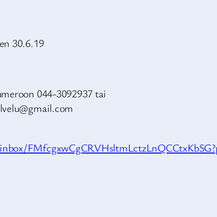
en 30.6.19
numeroon 044-3092937 tai
palvelu@gmail.com
a=1#inbox/FMfcgxwCgCRVHsltmLctzLnQCCtxKbSG?p