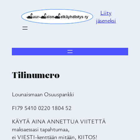
Siirry
Liity
sisältöön
jäseneksi
Tilinumero
Lounaismaan Osuuspankki
FI79 5410 0220 1804 52
KÄYTÄ AINA ANNETTUA VIITETTÄ
maksaessasi tapahtumaa,
ei VIESTI-kenttään mitään, KIITOS!