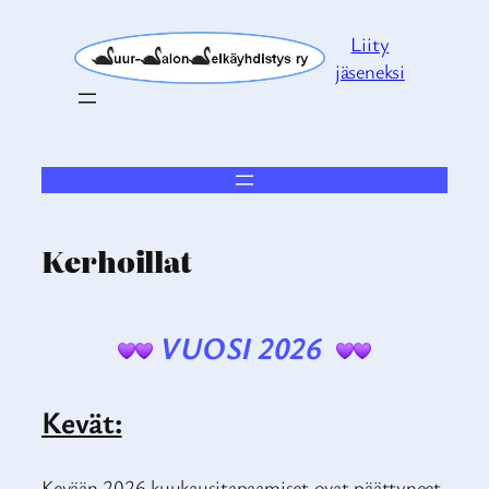
Siirry
Liity
sisältöön
jäseneksi
Kerhoillat
VUOSI 2026
Kevät:
Kevään 2026 kuukausitapaamiset ovat päättyneet.