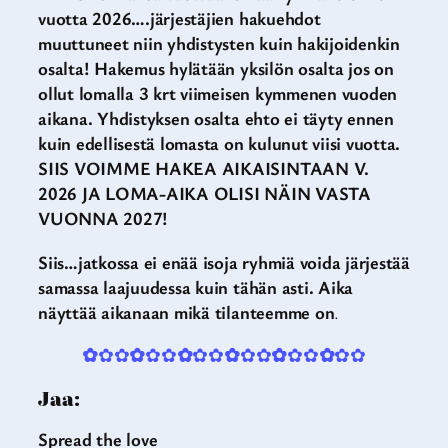
vuotta 2026….järjestäjien hakuehdot
muuttuneet niin yhdistysten kuin hakijoidenkin
osalta! Hakemus hylätään yksilön osalta jos on
ollut lomalla 3 krt viimeisen kymmenen vuoden
aikana. Yhdistyksen osalta ehto ei täyty ennen
kuin edellisestä lomasta on kulunut viisi vuotta.
SIIS VOIMME HAKEA AIKAISINTAAN V.
2026 JA LOMA-AIKA OLISI NÄIN VASTA
VUONNA 2027!
Siis…jatkossa ei enää isoja ryhmiä voida järjestää
samassa laajuudessa kuin tähän asti. Aika
näyttää aikanaan mikä tilanteemme on
.
✿
✿✿
✿
✿✿
✿
✿✿
✿
✿✿
✿
✿✿
✿
✿✿
Jaa:
Spread the love