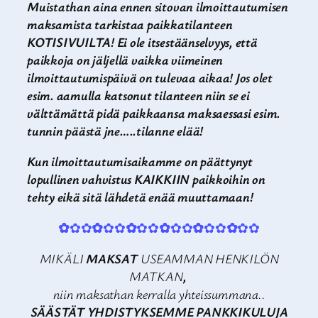
Muistathan aina ennen sitovan ilmoittautumisen
maksamista tarkistaa paikkatilanteen
KOTISIVUILTA! Ei ole itsestäänselvyys, että
paikkoja on jäljellä vaikka viimeinen
ilmoittautumispäivä on tulevaa aikaa! Jos olet
esim. aamulla katsonut tilanteen niin se ei
välttämättä pidä paikkaansa maksaessasi esim.
tunnin päästä jne…..tilanne elää!
Kun ilmoittautumisaikamme on päättynyt
lopullinen vahvistus KAIKKIIN paikkoihin on
tehty eikä sitä lähdetä enää muuttamaan!
✿
✿✿
✿
✿✿
✿
✿✿
✿
✿✿
✿
✿✿
✿
✿✿
MIKÄLI
MAKSAT
USEAMMAN HENKILÖN
MATKAN
,
niin maksathan kerralla yhteissummana..
SÄÄSTÄT YHDISTYKSEMME PANKKIKULUJA