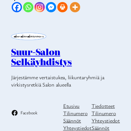
Suur-Salon
Selkäyhdistys
Järjestämme vertaistukea, liikuntaryhmiä ja
virkistysretkiä Salon alueella
Etusivu
Tiedotteet
Facebook
Tilinumero
Tilinumero
Säännöt
Yhteystiedot
Yhteystiedot
Säännöt