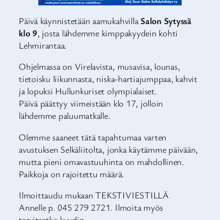
Päivä käynnistetään aamukahvilla
Salon Sytyssä
klo 9
, josta lähdemme kimppakyydein kohti
Lehmirantaa.
Ohjelmassa on Virelavista, musavisa, lounas,
tietoisku liikunnasta, niska-hartiajumppaa, kahvit
ja lopuksi Hullunkuriset olympialaiset.
Päivä päättyy viimeistään klo 17, jolloin
lähdemme paluumatkalle.
Olemme saaneet tätä tapahtumaa varten
avustuksen Selkäliitolta, jonka käytämme päivään,
mutta pieni omavastuuhinta on mahdollinen.
Paikkoja on rajoitettu määrä.
Ilmoittaudu mukaan TEKSTIVIESTILLÄ
Annelle p. 045 279 2721. Ilmoita myös
tarvitsetko kyydin.